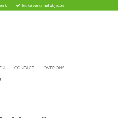
werk
leuke verzamel objecten
EN
CONTACT
OVER ONS