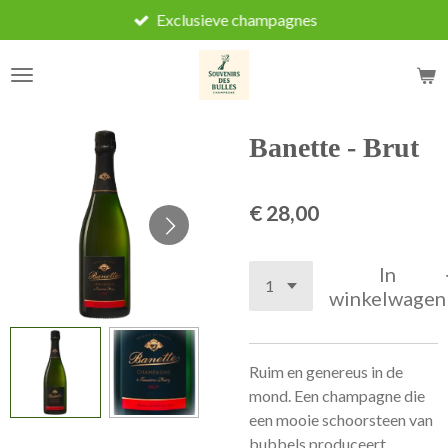
Exclusieve champagnes
Ga
direct
naar
de
hoofdinhoud
Banette - Brut
€ 28,00
In
winkelwagen
Ruim en genereus in de
mond. Een champagne die
een mooie schoorsteen van
bubbels produceert.