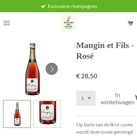
Exclusieve champagnes
Ga
direct
naar
de
hoofdinhoud
Mangin et Fils -
Rosé
€ 28,50
In
winkelwagen
Op basis van de Brut cuvée
wordt deze cuvée gemengd